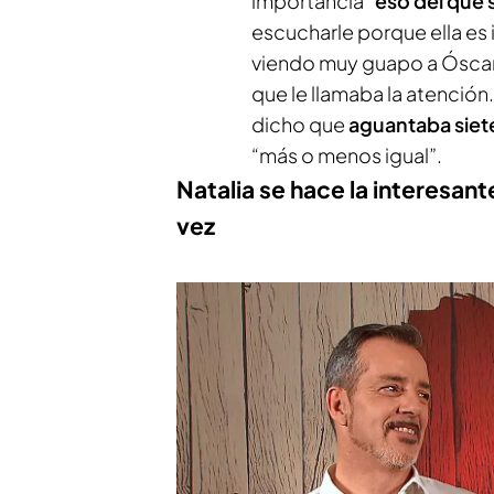
importancia “
eso del que
escucharle porque ella es
viendo muy guapo a Óscar,
que le llamaba la atención.
dicho que
aguantaba siet
“más o menos igual”.
Natalia se hace la interesan
vez