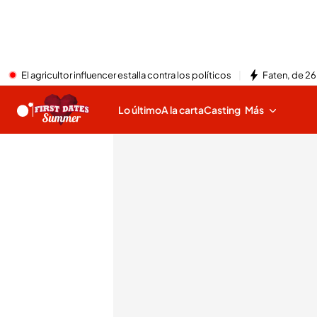
El agricultor influencer estalla contra los políticos
Faten, de 26
Lo último
A la carta
Casting
Más