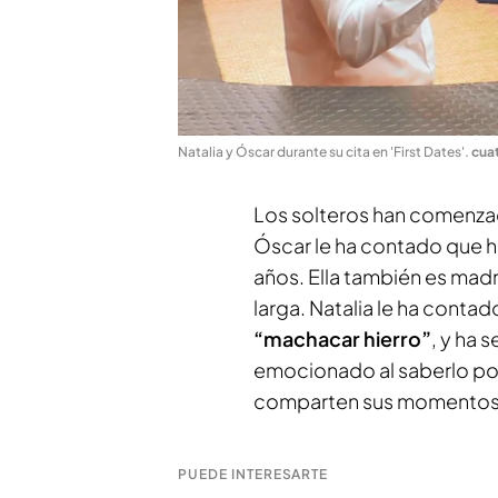
Natalia y Óscar durante su cita en 'First Dates'
.
cua
Los solteros han comenzad
Óscar le ha contado que ha
años. Ella también es madr
larga. Natalia le ha contad
“machacar hierro”
, y ha 
emocionado al saberlo porq
comparten sus momentos 
PUEDE INTERESARTE