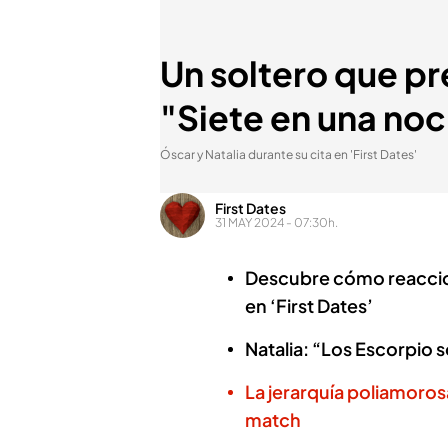
Un soltero que pr
"Siete en una no
Óscar y Natalia durante su cita en 'First Dates'
First Dates
31 MAY 2024 - 07:30h.
Descubre cómo reacciona
en ‘First Dates’
Natalia: “Los Escorpio 
La jerarquía poliamorosa
match