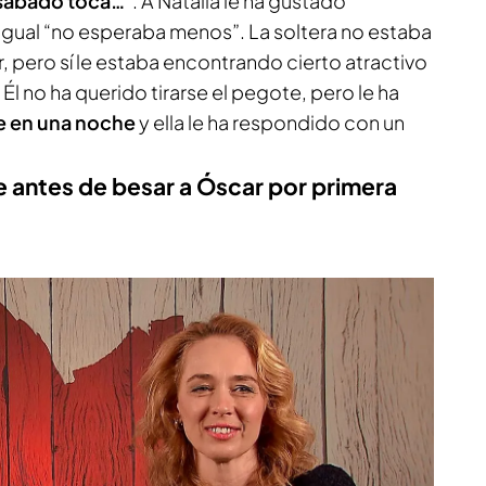
 sábado toca…
”. A Natalia le ha gustado
 igual “no esperaba menos”. La soltera no estaba
 pero sí le estaba encontrando cierto atractivo
 Él no ha querido tirarse el pegote, pero le ha
e en una noche
y ella le ha respondido con un
te antes de besar a Óscar por primera