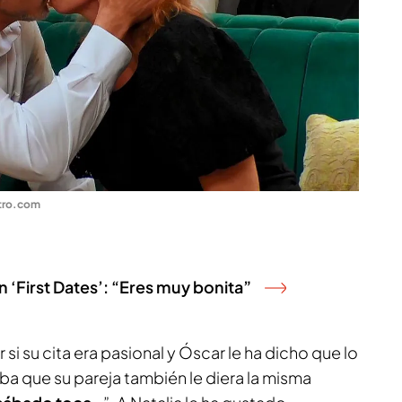
tro.com
n ‘First Dates’: “Eres muy bonita”
 si su cita era pasional y Óscar le ha dicho que lo
ba que su pareja también le diera la misma