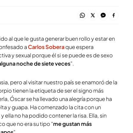
ido al que le gusta generar buen rollo y estar en
confesado a
Carlos Sobera
que espera
ctiva y sexual porque él si se puede es de sexo
 alguna noche de siete veces
”.
usia, pero al visitar nuestro país se enamoró de la
rpio tienen la etiqueta de ser el signo más
rla, Óscar se ha llevado una alegría porque ha
elta y guapa. Ha comenzado la cita con un
 ella no ha podido contener la risa. Ella, sin
o que no era su tipo “
me gustan más
guapos
”.