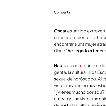
Compartir
Óscar
es un tipo extrovert
un buen ambiente. Le ha 
encontrar a una mujer atra
diario “
he llegado a tener
Natalia
, su
cita
, nació en R
gente, la cultura… Los Esco
sexual de horóscopo. Al ve
visto a una mujer muy esb
“¿Vienes mucho por aquí?” y
embargo, ha visto a un chic
deportistas, altos, más 