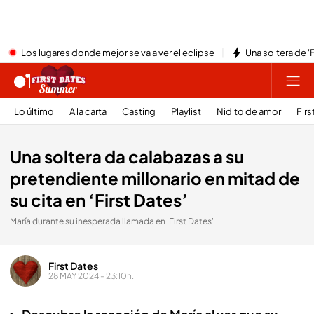
Los lugares donde mejor se va a ver el eclipse
Una soltera de '
Lo último
A la carta
Casting
Playlist
Nidito de amor
Firs
Una soltera da calabazas a su
pretendiente millonario en mitad de
su cita en ‘First Dates’
María durante su inesperada llamada en 'First Dates'
First Dates
28 MAY 2024 - 23:10h.