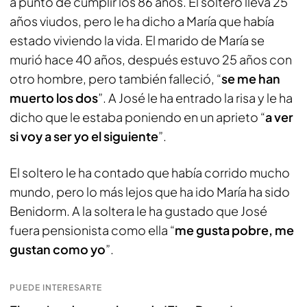
a punto de cumplir los 86 años. El soltero lleva 25
años viudos, pero le ha dicho a María que había
estado viviendo la vida. El marido de María se
murió hace 40 años, después estuvo 25 años con
otro hombre, pero también falleció, “
se me han
muerto los dos
”. A José le ha entrado la risa y le ha
dicho que le estaba poniendo en un aprieto “
a ver
si voy a ser yo el siguiente
”.
El soltero le ha contado que había corrido mucho
mundo, pero lo más lejos que ha ido María ha sido
Benidorm. A la soltera le ha gustado que José
fuera pensionista como ella “
me gusta pobre, me
gustan como yo
”.
PUEDE INTERESARTE