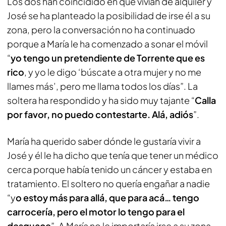
Los dos han coincidido en que vivían de alquiler y
José se ha planteado la posibilidad de irse él a su
zona, pero la conversación no ha continuado
porque a María le ha comenzado a sonar el móvil
“
yo tengo un pretendiente de Torrente que es
rico
, y yo le digo ‘búscate a otra mujer y no me
llames más’, pero me llama todos los días”. La
soltera ha respondido y ha sido muy tajante “
Calla
por favor, no puedo contestarte. Alá, adiós
”.
María ha querido saber dónde le gustaría vivir a
José y él le ha dicho que tenía que tener un médico
cerca porque había tenido un cáncer y estaba en
tratamiento. El soltero no quería engañar a nadie
“y
o estoy más para allá, que para acá… tengo
carrocería, pero el motor lo tengo para el
desguace
”. A María no le importaría irse a su zona