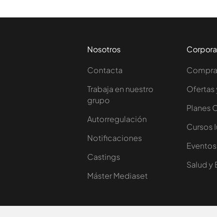
Nosotros
Corpora
Contacta
Comprar
Trabaja en nuestro
Ofertas 
grupo
Planes 
Autorregulación
Cursos 
Notificaciones
Eventos
Castings
Salud y 
Máster Mediaset