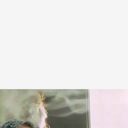
España
.
cuatro.com