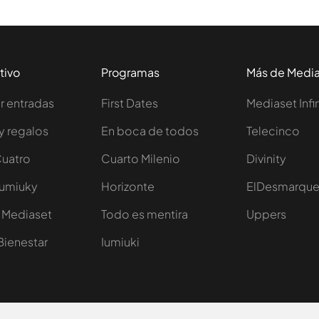
tivo
Programas
Más de Medi
 entradas
First Dates
Mediaset Infi
y regalos
En boca de todos
Telecinco
Cuatro
Cuarto Milenio
Divinity
Iumiuky
Horizonte
ElDesmarqu
 Mediaset
Todo es mentira
Uppers
Bienestar
Iumiuki