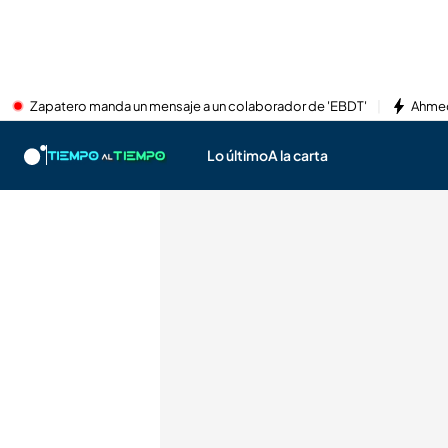
Zapatero manda un mensaje a un colaborador de 'EBDT'
Ahmed
Lo último
A la carta