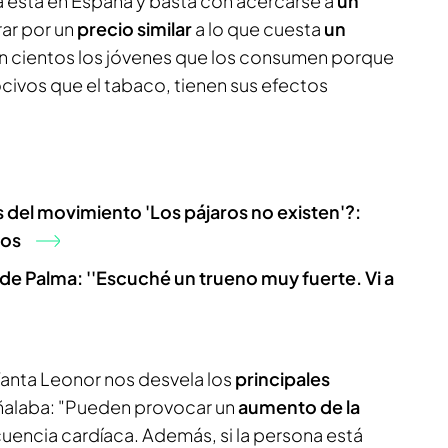
 está en España y basta con acercarse a
un
ar por un
precio similar
a lo que cuesta
un
n cientos los jóvenes que los consumen porque
ivos que el tabaco, tienen sus efectos
s del movimiento 'Los pájaros no existen'?:
ros
 de Palma: ''Escuché un trueno muy fuerte. Vi a
fanta Leonor nos desvela los
principales
ñalaba: "Pueden provocar un
aumento de la
ecuencia cardíaca. Además, si la persona está