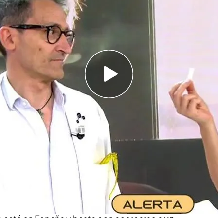
las bolsas de nicotina
 y los médicos advierten que pueden ser tan
o
os y tienen el precio de un paquete de tabaco
nta, pero lo que hay dentro de ellas es
o de moda pero los médicos alertan que su uso
a en la que se consumen estas bolsitas se basa
 superior y las encías
durante unos 30 minutos o
be a través de los tejidos de la boca.