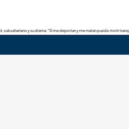
, subsahariano y su drama: "Si me deportan y me matan puedo morir tranq