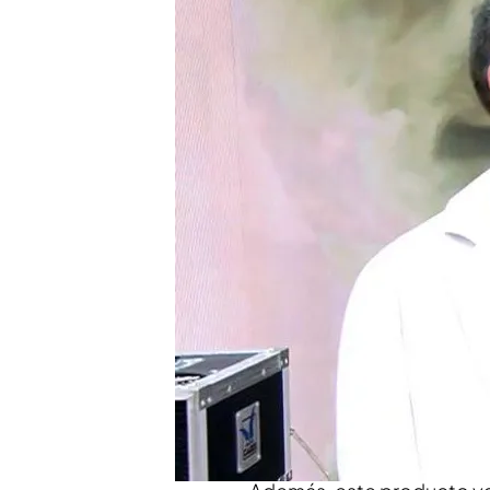
Alerta: llegan a España 
Se llaman 'snus blanco'
adictivo como el tabac
Se venden en los estanc
Compartir
Son bolsas que huelen a me
nicotina.
Se están poniend
es muy
peligroso.
La form
en
colocarlo entre el labio
más. Su contenido se absor