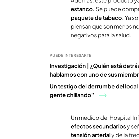
Además, este producto ya
estanco.
Se puede compr
paquete de tabaco.
Ya so
piensan que son menos noc
negativos para la salud.
PUEDE INTERESARTE
Investigación | ¿Quién está detrá
hablamos con uno de sus miemb
Un testigo del derrumbe del local
gente chillando''
Un médico del Hospital In
efectos secundarios
y se
tensión arterial
y de la fr