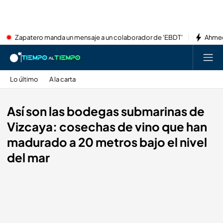
Zapatero manda un mensaje a un colaborador de 'EBDT'
Ahmed
Lo último
A la carta
Así son las bodegas submarinas de
Vizcaya: cosechas de vino que han
madurado a 20 metros bajo el nivel
del mar