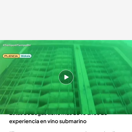
Las bodegas submarinas de vino tinto y blanco
.
cuatro.com
Tiempo al Tiempo
08 MAY 2024 - 19:23h.
Se encuentran en la Bahía de Plentzia, en
Vizcaya, a unos kilómetros de la costa y a 20
metros de profundidad
Estas bodegas tiene más de 10 años de
experiencia en vino submarino