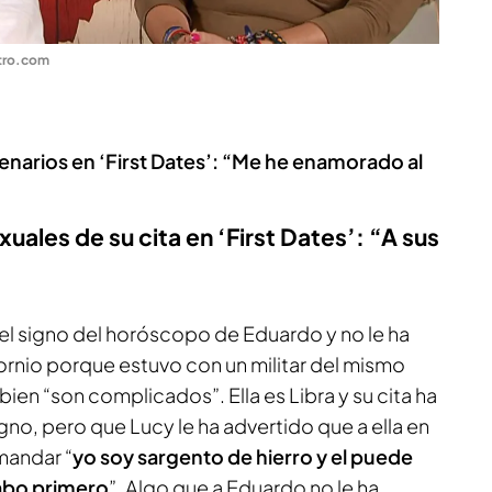
tro.com
enarios en ‘First Dates’: “Me he enamorado al
uales de su cita en ‘First Dates’: “A sus
 el signo del horóscopo de Eduardo y no le ha
rnio porque estuvo con un militar del mismo
bien “son complicados”. Ella es Libra y su cita ha
gno, pero que Lucy le ha advertido que a ella en
mandar “
yo soy sargento de hierro y el puede
abo primero
”. Algo que a Eduardo no le ha