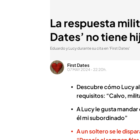
La respuesta milit
Dates’ no tiene h
Eduardo y Lucy durante su cita en 'First Dates'
First Dates
07 MAY 2024 - 22:20h.
Descubre cómo Lucy aluc
requisitos: “Calvo, mili
A Lucy le gusta mandar e
él mi subordinado”
A un soltero se le dispar
“Parecía el rompan filas