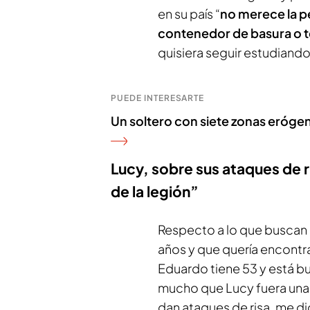
en su país “
no merece la pe
contenedor de basura o t
quisiera seguir estudiando 
PUEDE INTERESARTE
Un soltero con siete zonas erógena
Lucy, sobre sus ataques de 
de la legión”
Respecto a lo que buscan d
años y que quería encontrar
Eduardo tiene 53 y está b
mucho que Lucy fuera una 
dan ataques de risa, me di