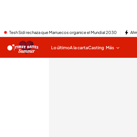
Tesh Sidi rechaza que Marruecos organice el Mundial 2030
Ahm
Lo último
A la carta
Casting
Más