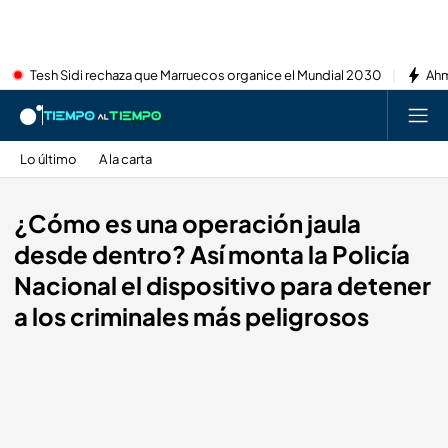
Tesh Sidi rechaza que Marruecos organice el Mundial 2030
Ahm
Lo último
A la carta
¿Cómo es una operación jaula
desde dentro? Así monta la Policía
Nacional el dispositivo para detener
a los criminales más peligrosos