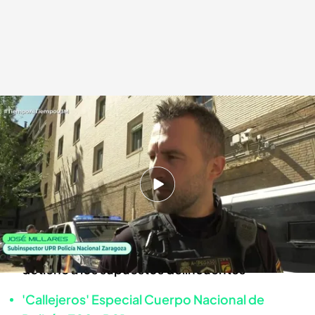
Operación jaula
Tiempo al Tiempo
03 MAY 2024 - 20:16h.
'Tiempo al tiempo' acompaña a la Policía
Nacional en un patrullaje
Gracias a la Unidad Canina de Aragón, la policía
detiene a los supuestos delincuentes
'Callejeros' Especial Cuerpo Nacional de