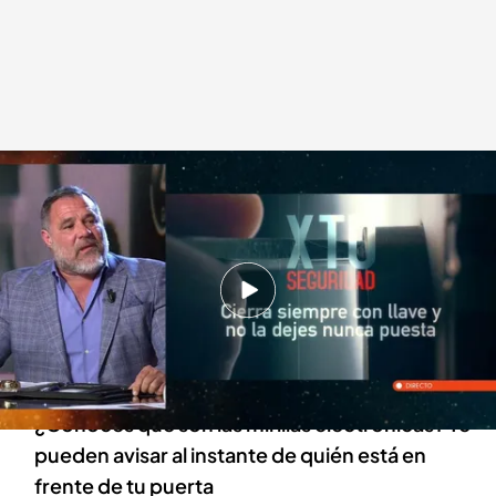
José Félix Ramajo, experto en seguridad
.
HORIZONTE
Horizonte
03 MAY 2024 - 00:44h.
José Félix Ramajo da consejos de cómo
prevenir que entren a robar en nuestras
viviendas
¿Conoces qué son las mirillas electrónicas? Te
pueden avisar al instante de quién está en
frente de tu puerta