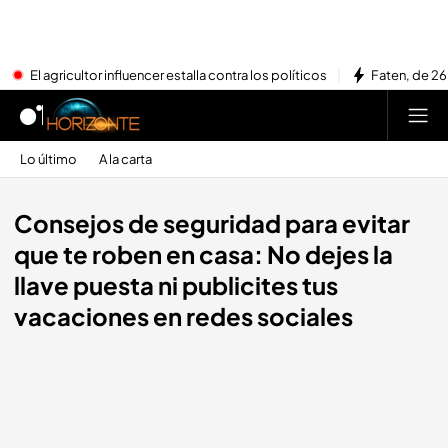
El agricultor influencer estalla contra los políticos
Faten, de 26
Lo último
A la carta
Consejos de seguridad para evitar
que te roben en casa: No dejes la
llave puesta ni publicites tus
vacaciones en redes sociales