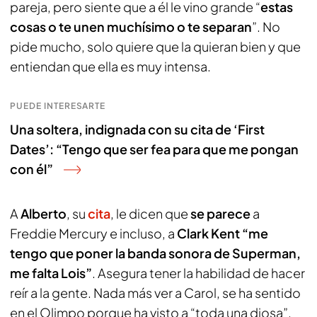
pareja, pero siente que a él le vino grande “
estas
cosas o te unen muchísimo o te separan
”. No
pide mucho, solo quiere que la quieran bien y que
entiendan que ella es muy intensa.
PUEDE INTERESARTE
Una soltera, indignada con su cita de ‘First
Dates’: “Tengo que ser fea para que me pongan
con él”
A
Alberto
, su
cita
, le dicen que
se parece
a
Freddie Mercury e incluso, a
Clark Kent “me
tengo que poner la banda sonora de Superman,
me falta Lois”
. Asegura tener la habilidad de hacer
reír a la gente. Nada más ver a Carol, se ha sentido
en el Olimpo porque ha visto a “toda una diosa”.