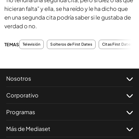
hicieran falta” y ella, se ha reído y le ha dicho que
en una segunda cita podría saber si le gustaba de
verdad o no.
TEMAS
Televisión
Solteros de First Dates
Citas First Dates
Nosotros
Corporativo
Programas
Más de Mediaset