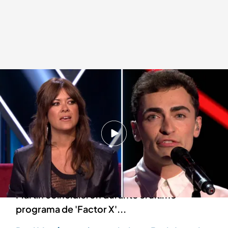
'Martínez y Hermanos'
Martínez y Hermanos
30 ABR 2024 - 00:40h.
Esto ha dicho Joaquín Sabina sobre 'Factor X':
te va a sorprender
Hay algo en lo que Joaquín Sabina y Vanesa
Martín coincidieron durante el último
programa de 'Factor X'...