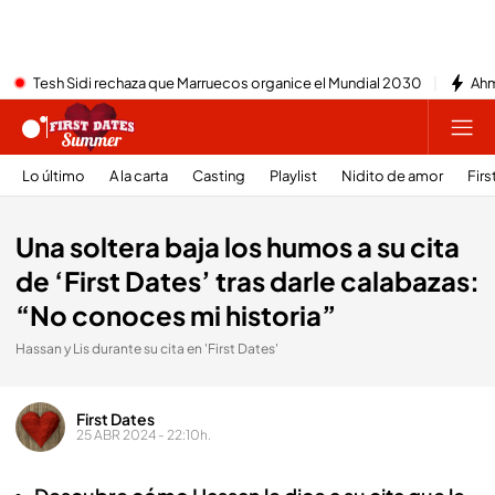
Tesh Sidi rechaza que Marruecos organice el Mundial 2030
Ahm
Lo último
A la carta
Casting
Playlist
Nidito de amor
Firs
Una soltera baja los humos a su cita
de ‘First Dates’ tras darle calabazas:
“No conoces mi historia”
Hassan y Lis durante su cita en 'First Dates'
First Dates
25 ABR 2024 - 22:10h.