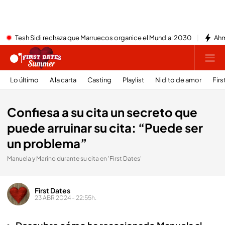
Tesh Sidi rechaza que Marruecos organice el Mundial 2030
Ahm
Lo último
A la carta
Casting
Playlist
Nidito de amor
Firs
Confiesa a su cita un secreto que
puede arruinar su cita: “Puede ser
un problema”
Manuela y Marino durante su cita en 'First Dates'
First Dates
23 ABR 2024 - 22:55h.