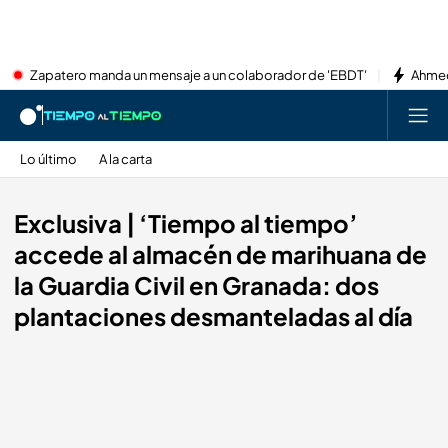
Zapatero manda un mensaje a un colaborador de 'EBDT'
Ahmed
Lo último
A la carta
Exclusiva | ‘Tiempo al tiempo’
accede al almacén de marihuana de
la Guardia Civil en Granada: dos
plantaciones desmanteladas al día