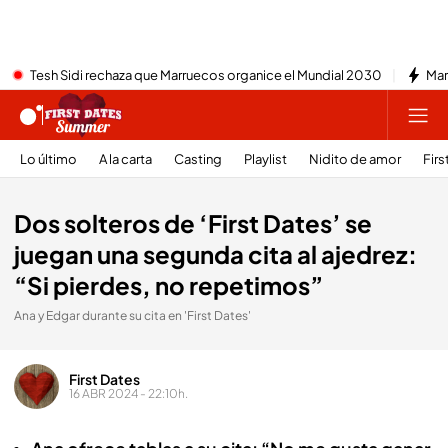
Tesh Sidi rechaza que Marruecos organice el Mundial 2030
Mar
Lo último
A la carta
Casting
Playlist
Nidito de amor
Firs
Dos solteros de ‘First Dates’ se
juegan una segunda cita al ajedrez:
“Si pierdes, no repetimos”
Ana y Edgar durante su cita en 'First Dates'
First Dates
16 ABR 2024 - 22:10h.