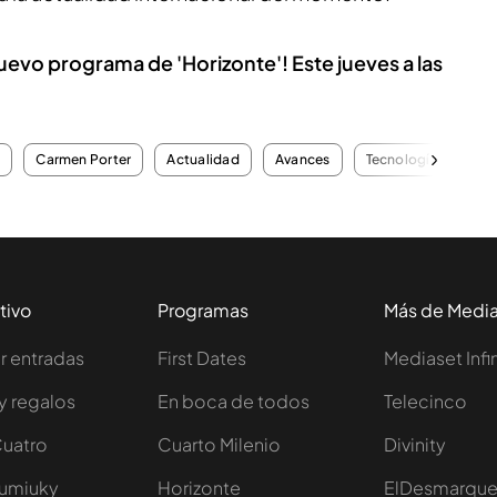
uevo programa de 'Horizonte'! Este jueves a las
z
Carmen Porter
Actualidad
Avances
Tecnología
tivo
Programas
Más de Medi
 entradas
First Dates
Mediaset Infi
y regalos
En boca de todos
Telecinco
Cuatro
Cuarto Milenio
Divinity
Iumiuky
Horizonte
ElDesmarqu