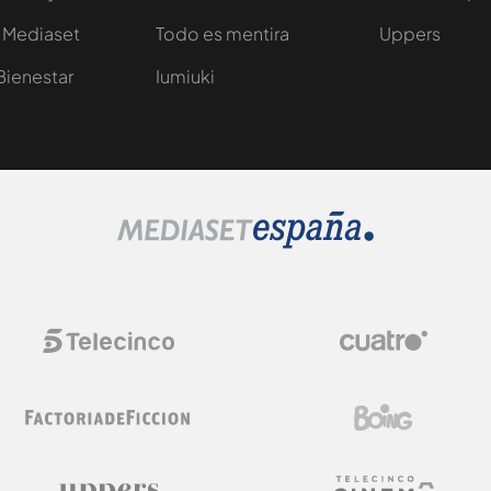
 Mediaset
Todo es mentira
Uppers
Bienestar
Iumiuki