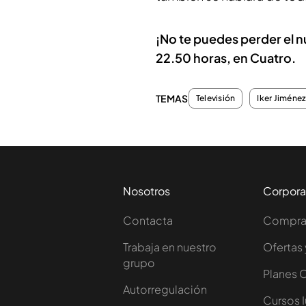
¡No te puedes perder el n
22.50 horas, en Cuatro.
TEMAS
Televisión
Iker Jiméne
Nosotros
Corpora
Contacta
Comprar
Trabaja en nuestro
Ofertas 
grupo
Planes 
Autorregulación
Cursos 