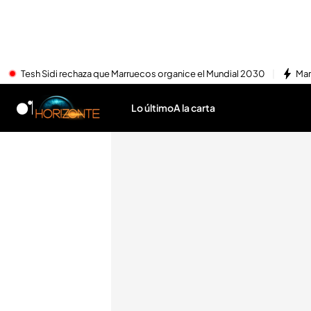
Tesh Sidi rechaza que Marruecos organice el Mundial 2030
Mar
Lo último
A la carta