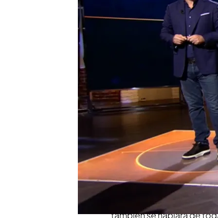
Iker Jiménez tratará cas
peligrosa para los hum
¡No te pierdas el nuevo
El jueves 18 de abril a l
Compartir
Iker Jiménez y Carmen Po
'Horizonte'
en el que se
ab
ocasionar estragos en la v
que casi mata a su creador
Twitter o un hombre congel
casos que Iker Jiménez tra
también se hablará de tod