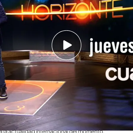
os en donde la tecnología puede llegar a ser
anos
 programa de 'Horizonte'!
as 22.50 horas, en Cuatro
rter llegan con un nuevo episodio de
ordará
cómo la tecnología puede llegar a
ida diaria de las personas.
Un súper deportivo
, una máquina para atacar a la gente a través de
ado para vivir para siempre son algunos de los
tará en el nuevo programa. Por otra parte,
a la actualidad internacional del momento.