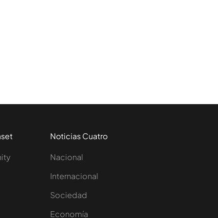
aset
Noticias Cuatro
nity
Nacional
Internacional
Sociedad
e
Economía