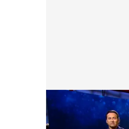
El nuevo programa de 'Horizonte', este jueves a las
Horizonte
16 ABR 2024 - 18:16h.