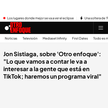
Los lugares donde mejor se va a ver el eclipse
Una soltera de '
Noticias
Televisión
Mediaset Infinity
First Dates
Todo es m
Jon Sistiaga, sobre 'Otro enfoque':
"Lo que vamos a contar le va a
interesar a la gente que está en
TikTok; haremos un programa viral"