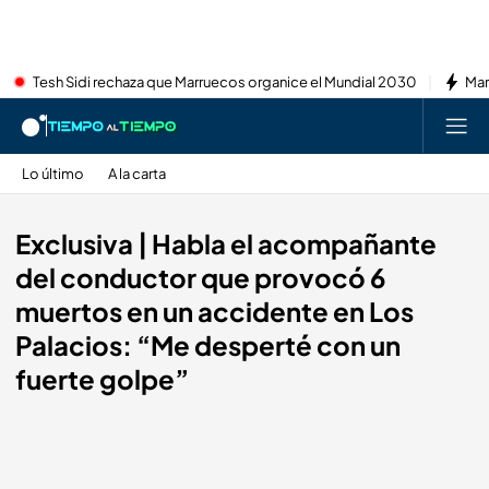
Tesh Sidi rechaza que Marruecos organice el Mundial 2030
Mar
Lo último
A la carta
Exclusiva | Habla el acompañante
del conductor que provocó 6
muertos en un accidente en Los
Palacios: “Me desperté con un
fuerte golpe”