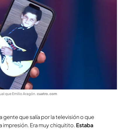
ual que Emilio Aragón
.
cuatro.com
gente que salía por la televisión o que
impresión. Era muy chiquitito.
Estaba