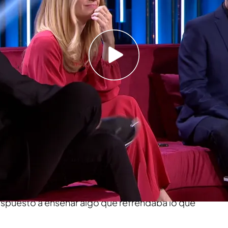
López en el móvil en pleno directo: te va a
ura en 'MyH' que "nunca hay que conocer a
 en
'Martínez y Hermanos'
su verdadero ídolo
gún ha contado, se vestía "literalmente como él".
.
Y es que el cantautor, además, lo ha
o abre uno el móvil qué lío más grande...",
spuesto a enseñar algo que refrendaba lo que