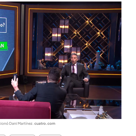
cionó Dani Martínez
.
cuatro.com