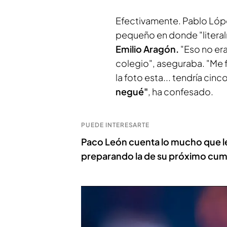
Efectivamente. Pablo Lópe
pequeño en donde "litera
Emilio Aragón.
"Eso no era
colegio", aseguraba. "Me f
la foto esta... tendría cinc
negué"
, ha confesado.
PUEDE INTERESARTE
Paco León cuenta lo mucho que le 
preparando la de su próximo cu