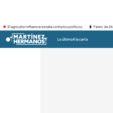
El agricultor influencer estalla contra los políticos
Faten, de 26
Lo último
A la carta