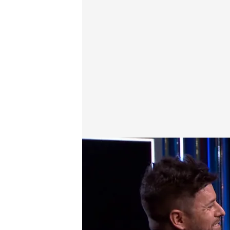
Pablo López, en 'Martínez y Hermanos'
Martínez y Hermanos
08 ABR 2024 - 23:16h.
Pablo López, en 'Martí
negué"