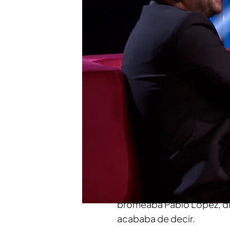
Esto ha enseñado Pablo 
sorprender
Alexandra Jiménez aseg
quien admiras"
Compartir
Pablo López
ha desvelado
de la infancia. Y es que se
Se trata de Emilio Aragón
demostrado. "No ves, cuand
bromeaba Pablo López, di
acababa de decir.