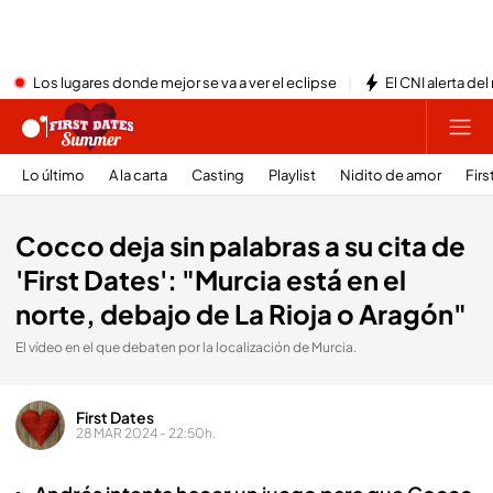
Los lugares donde mejor se va a ver el eclipse
El CNI alerta del
Lo último
A la carta
Casting
Playlist
Nidito de amor
Firs
Cocco deja sin palabras a su cita de
'First Dates': "Murcia está en el
norte, debajo de La Rioja o Aragón"
El vídeo en el que debaten por la localización de Murcia.
First Dates
28 MAR 2024 - 22:50h.