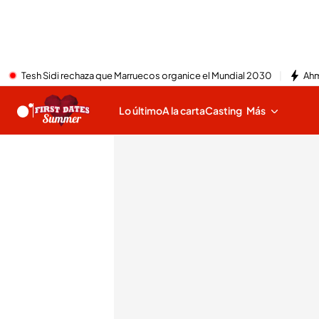
Tesh Sidi rechaza que Marruecos organice el Mundial 2030
Ahm
Lo último
A la carta
Casting
Más