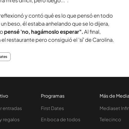
 mí es difícil, pero luego...".
reflexionó y contó qué es lo que pensó en todo
un beso, él estaba anhelando que se lo dijera,
ro
pensé 'no, hagámoslo esperar".
Al final,
 el restaurante pero consiguió el 'sí' de Carolina.
Dates
tivo
Programas
Más de Medi
 entradas
First Dates
Mediaset Infi
y regalos
En boca de todos
Telecinco