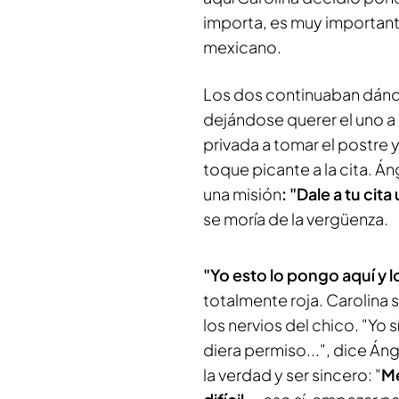
importa, es muy important
mexicano.
Los dos continuaban dán
dejándose querer el uno a o
privada a tomar el postre y
toque picante a la cita. Á
una misión
: "Dale a tu cita
se moría de la vergüenza.
"Yo esto lo pongo aquí y l
totalmente roja. Carolina s
los nervios del chico. "Yo
diera permiso...", dice Áng
la verdad y ser sincero: "
Me