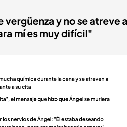
 vergüenza y no se atreve a
ra mí es muy difícil"
 mucha química durante la cena y se atreven a
ante a su cita
cita", el mensaje que hizo que Ángel se muriera
ver los nervios de Ángel: "Él estaba deseando
era un beso, pero era mejor hacerle esperar"