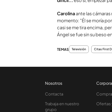
difícil...
eso sí, empezar para
Carolina
ante las cámaras 
momento: "Él se moría por 
casi se me tira encima, pe
Ángel se fue sin su beso en
TEMAS
Televisión
Citas First 
Nosotros
Corpora
Contacta
Comprar
Trabaja en nuestro
Ofertas 
grupo