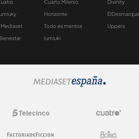
Cuatro
Cuarto Milenio
Divinity
Iumiuky
Horizonte
ElDesmarqu
 Mediaset
Todo es mentira
Uppers
Bienestar
Iumiuki