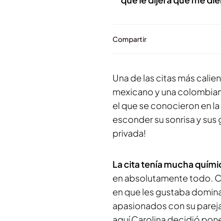
Compartir
Una de las citas más calie
mexicano y una colombian
el que se conocieron en la 
esconder su sonrisa y sus g
privada!
La cita tenía mucha quími
en absolutamente todo. Cu
en que les gustaba dominar
apasionados con su pareja
aquí Carolina decidió pone