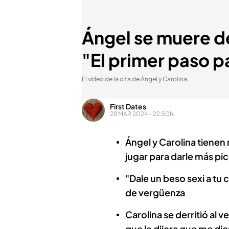
Ángel se muere de
"El primer paso pa
El vídeo de la cita de Ángel y Carolina.
First Dates
28 MAR 2024 - 22:50h.
Ángel y Carolina tienen
jugar para darle más pic
"Dale un beso sexi a tu 
de vergüenza
Carolina se derritió al 
que le dijera que me di