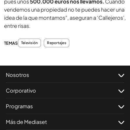
pues unos
500.000 euros nos llevamos.
Cuando
vendemos una propiedad no te puedes hacer una
idea de la que montamos”, aseguran a ‘Callejeros’,
entre risas.
TEMAS
Televisión
Reportajes
Nosotros
Corporativo
Programas
Más de Mediaset