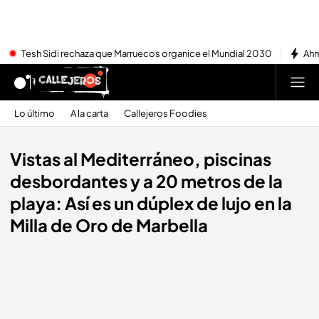
Tesh Sidi rechaza que Marruecos organice el Mundial 2030
Ahm
Lo último
A la carta
Callejeros Foodies
Vistas al Mediterráneo, piscinas
desbordantes y a 20 metros de la
playa: Así es un dúplex de lujo en la
Milla de Oro de Marbella