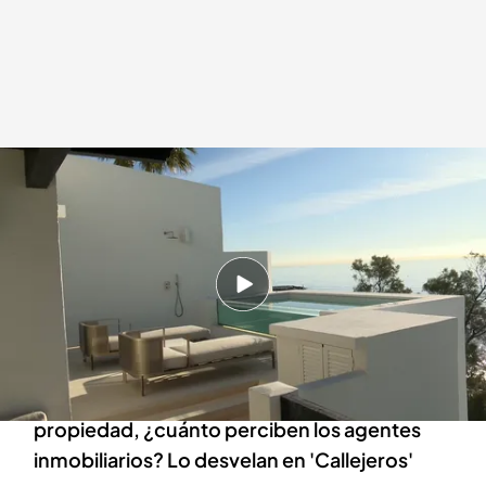
Terraza con vistas al mar Mediterráneo
.
CALLEJEROS
Callejeros
Sandra Donda Merino
21 MAR 2024 - 00:30h.
El mármol se convierte en un exquisito y
brillante acabado para el piso de lujo ubicado
en Marbella
De los 11 millones de euros que vale esta
propiedad, ¿cuánto perciben los agentes
inmobiliarios? Lo desvelan en 'Callejeros'