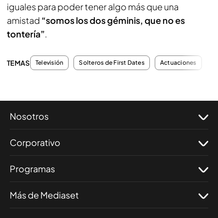
iguales para poder tener algo más que una
amistad
“somos los dos géminis, que no es
tontería”
.
TEMAS
Televisión
Solteros de First Dates
Actuaciones
Ci
Nosotros
Corporativo
Programas
Más de Mediaset