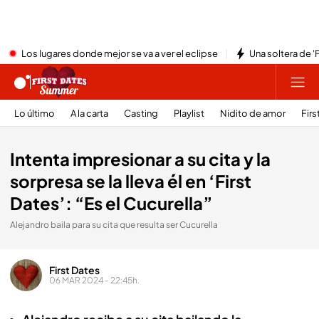
Los lugares donde mejor se va a ver el eclipse
Una soltera de '
Lo último
A la carta
Casting
Playlist
Nidito de amor
Firs
Intenta impresionar a su cita y la
sorpresa se la lleva él en ‘First
Dates’: “Es el Cucurella”
Alejandro baila para su cita que resulta ser Cucurella
First Dates
06 MAR 2024 - 22:45h.