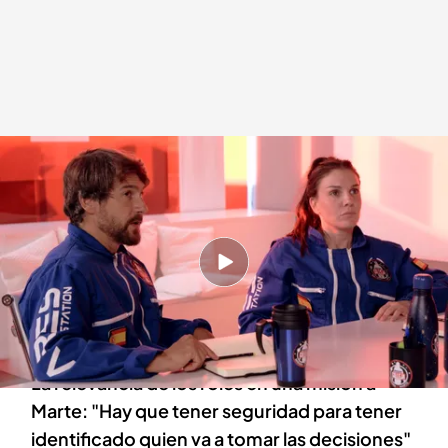
Inés Hernand y Félix Gómez
.
PLANETA CALLEJA
Planeta Calleja
20 FEB 2024 - 00:50h.
El actor y la comunicadora comprueban en
‘Planeta Calleja’ la importancia de ir
preparados a una misión a Marte
La relevancia de los roles en una misión a
Marte: "Hay que tener seguridad para tener
identificado quien va a tomar las decisiones"