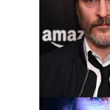
La llamada de Joaquin 
El pasado de Joaquin P
Compartir
Carmen Porter repasa, en
actor Joaquin Phoenix
“p
Puerto Rico y su familia, la
secta ‘Niños de Dios’.