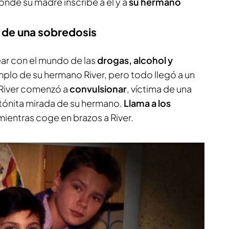
onde su madre inscribe a él y a
su hermano
 de una sobredosis
ar con el mundo de las
drogas, alcohol y
mplo de su hermano River, pero todo llegó a un
 River comenzó a
convulsionar
, víctima de una
atónita mirada de su hermano.
Llama a los
ientras coge en brazos a River.