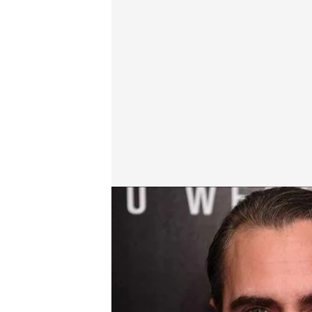
Joaquin Phoenix asegura ver al fantasma de su her
Cuarto Milenio
18 FEB 2024 - 23:30h.
River Phoenix murió a 