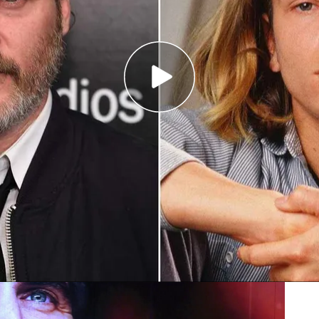
Phoenix a emergencias
hoenix en una secta
‘Estrellas del misterio’,
la “vida de misterio” del
rácticamente desde que nació”. Nació en
familia Bottom
, siendo él un bebé, ingresó en la