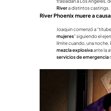
trasladan a Los Ángeles, d
River
a distintos castings.
River Phoenix muere a causa
Joaquin comenzó a “titube
mujeres
” siguiendo el eje
límite cuando, una noche,
mezcla explosiva
ante la 
servicios de emergencia
m