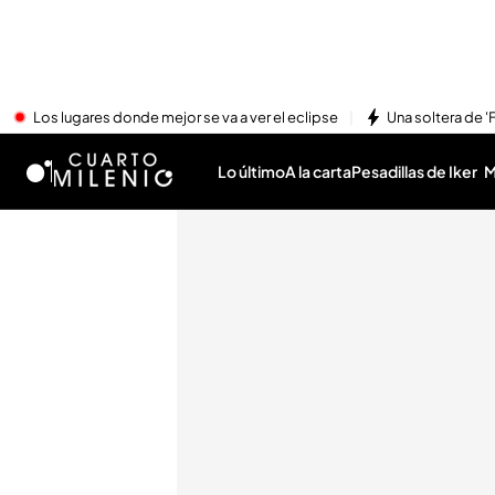
Los lugares donde mejor se va a ver el eclipse
Una soltera de '
Lo último
A la carta
Pesadillas de Iker
M