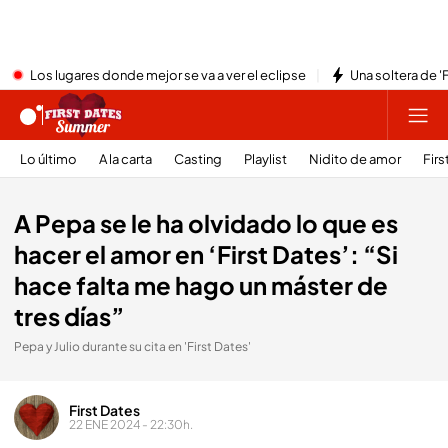
Los lugares donde mejor se va a ver el eclipse
Una soltera de '
Lo último
A la carta
Casting
Playlist
Nidito de amor
Firs
A Pepa se le ha olvidado lo que es
hacer el amor en ‘First Dates’: “Si
hace falta me hago un máster de
tres días”
Pepa y Julio durante su cita en 'First Dates'
First Dates
22 ENE 2024 - 22:30h.