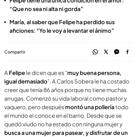
Felipe tiene una única condición en el amor:
“Que no sea ni alta ni gorda”
María, al saber que Felipe ha perdido sus
aficiones: “Yo le voy a levantar el ánimo”
Compartir
A
Felipe
le dicen que es “
muy buena persona,
igual demasiado
”. A Carlos Sobera le ha costado
creer que tenía 86 años porque no tiene muchas
arrugas. Comenzó su vida laboral como pastor y
vaquero, pero después
montó una pollería
todo
el mundo el conoce en el barrio. Desde que se
quedó viudo no ha estado con ninguna mujer y
busca a una mujer para pasear, y disfrutar de un