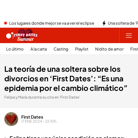
Los lugares donde mejor se va a ver el eclipse
Una soltera de '
Lo último
A la carta
Casting
Playlist
Nidito de amor
Firs
La teoría de una soltera sobre los
divorcios en ‘First Dates’: “Es una
epidemia por el cambio climático”
Felipe y María durante su cita en 'First Dates'
First Dates
17 ENE 2024 - 22:10h.