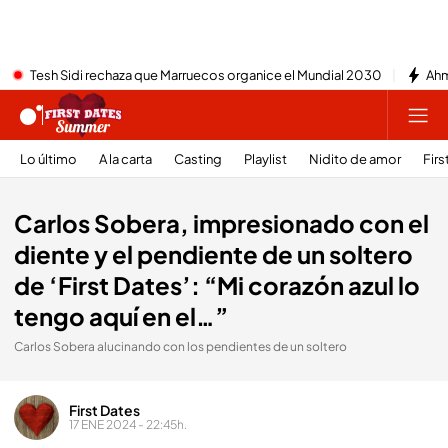
Tesh Sidi rechaza que Marruecos organice el Mundial 2030
Ahm
Lo último
A la carta
Casting
Playlist
Nidito de amor
Firs
Carlos Sobera, impresionado con el
diente y el pendiente de un soltero
de ‘First Dates’: “Mi corazón azul lo
tengo aquí en el…”
Carlos Sobera alucinando con los pendientes de un soltero
First Dates
17 ENE 2024 - 22:45h.