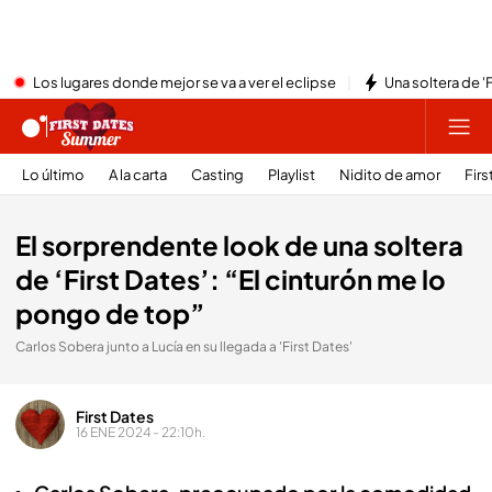
Los lugares donde mejor se va a ver el eclipse
Una soltera de '
Lo último
A la carta
Casting
Playlist
Nidito de amor
Firs
El sorprendente look de una soltera
de ‘First Dates’: “El cinturón me lo
pongo de top”
Carlos Sobera junto a Lucía en su llegada a 'First Dates'
First Dates
16 ENE 2024 - 22:10h.