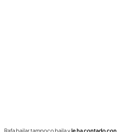
Rafa bailar tampoco baila y
le ha contado con