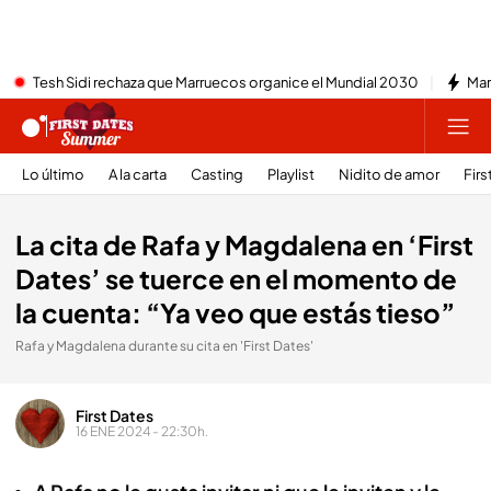
Tesh Sidi rechaza que Marruecos organice el Mundial 2030
Mar
Lo último
A la carta
Casting
Playlist
Nidito de amor
Firs
La cita de Rafa y Magdalena en ‘First
Dates’ se tuerce en el momento de
la cuenta: “Ya veo que estás tieso”
Rafa y Magdalena durante su cita en 'First Dates'
First Dates
16 ENE 2024 - 22:30h.