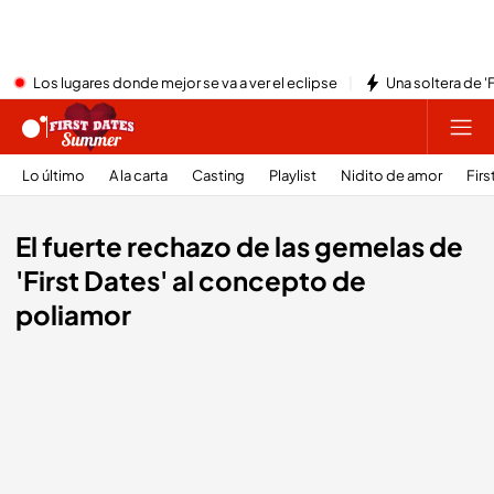
Los lugares donde mejor se va a ver el eclipse
Una soltera de '
Lo último
A la carta
Casting
Playlist
Nidito de amor
Firs
El fuerte rechazo de las gemelas de
'First Dates' al concepto de
poliamor