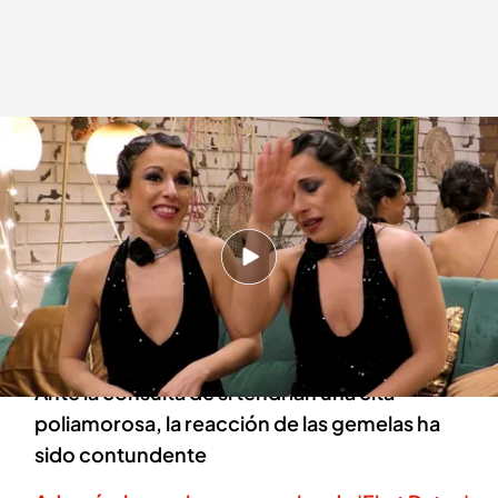
Marisa y Cristina Zapata, y un alegato en contra de las parejas
poliamorosas
cuatro.com
09 ENE 2024 - 14:00h.
Las gemelas aseguran que el poliamor no suele
funcionar y argumentan en contra de estas
relaciones
Ante la consulta de si tendrían una cita
poliamorosa, la reacción de las gemelas ha
sido contundente