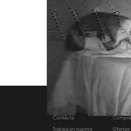
En un acto de valentía, Sam
donde él mismo vio cómo
sitio.
Samanta se ha quedad
embargo, los sensores de
oído por sí misma como, d
imposible no gritar de mi
TEMAS
Samanta Villar
Nosotros
Corpora
Contacta
Comprar
Trabaja en nuestro
Ofertas 