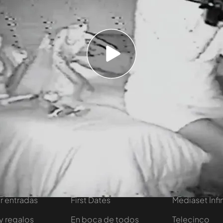
anta ha entrado en el cuarto del niño de la casa,
 un
mando a distancia salía disparado de su
o sentada todo el rato en la cama… Sin
 movimiento no paraban de sonar. Después, ha
e nuevo, una voz decía “Saman… ta”.
¡Era
edo!.
tivo
Programas
Más de Medi
 entradas
First Dates
Mediaset Infi
y regalos
En boca de todos
Telecinco