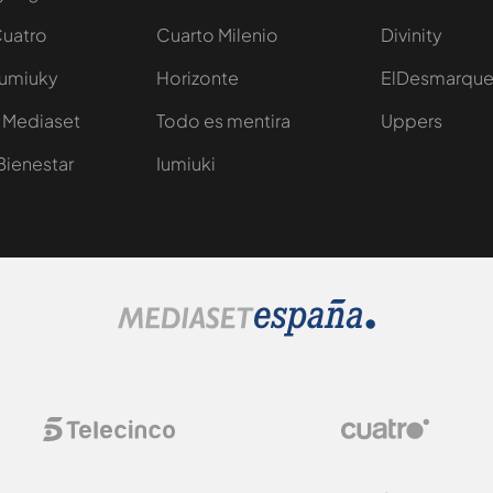
Cuatro
Cuarto Milenio
Divinity
Iumiuky
Horizonte
ElDesmarqu
 Mediaset
Todo es mentira
Uppers
Bienestar
Iumiuki