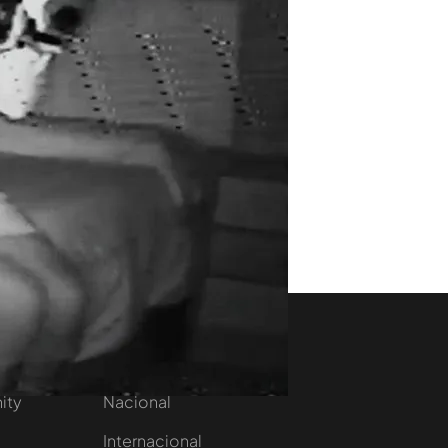
aset
Noticias Cuatro
nity
Nacional
Internacional