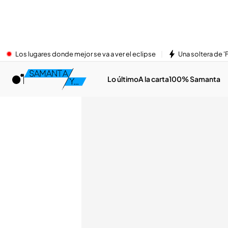
Los lugares donde mejor se va a ver el eclipse
Una soltera de '
Lo último
A la carta
100% Samanta