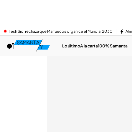
Tesh Sidi rechaza que Marruecos organice el Mundial 2030
Ahm
Lo último
A la carta
100% Samanta