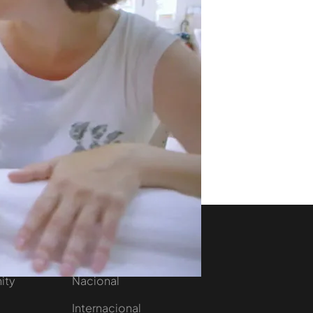
aset
Noticias Cuatro
nity
Nacional
Internacional