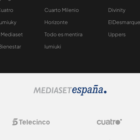
Cuatro
Cuarto Milenio
Divinity
Iumiuky
Horizonte
ElDesmarqu
 Mediaset
Todo es mentira
Uppers
Bienestar
Iumiuki