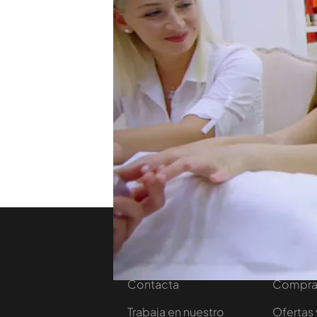
Después de conocer a muje
cuerpo de tatuajes, Saman
conocer a una madre y a s
actuales. Las dos van junta
pelo y maquillarse. Pero,
Emma?...
TEMAS
Samanta Villar
Nosotros
Corpora
Contacta
Comprar
Trabaja en nuestro
Ofertas 