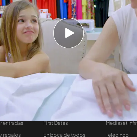
res que adoran engordar, y que se llenan el
ta se ha trasladado hasta Marbella para
u hija que responden a los cánones de belleza
s a salones de belleza para hacerse las uñas, el
 ¿esto es bueno para una niña de 6 años como
tivo
Programas
Más de Medi
 entradas
First Dates
Mediaset Infi
y regalos
En boca de todos
Telecinco