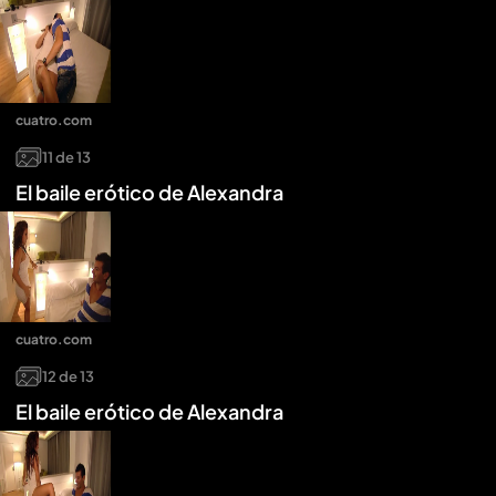
cuatro.com
11
de
13
El baile erótico de Alexandra
cuatro.com
12
de
13
El baile erótico de Alexandra