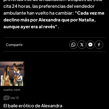
cita 24 horas, las preferencias del vendedor
ambulante han vuelto ha cambiar:
"Cada vez me
declino más por Alexandra que por Natalia,
aunque ayer era al revés".
Compartir
cuatro.com
1
de
13
El baile erótico de Alexandra