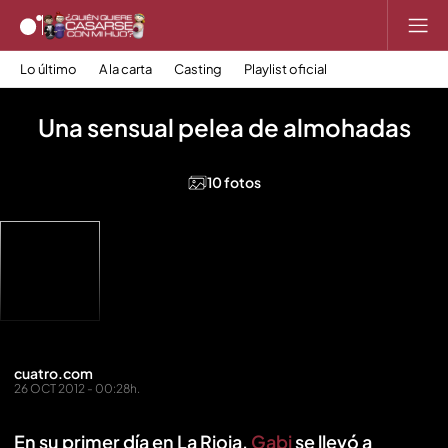
Lo último
A la carta
Casting
Playlist oficial
Una sensual pelea de almohadas
10 fotos
cuatro.com
26 OCT 2012 - 00:28h.
En su primer día en La Rioja,
Gabi
se llevó a