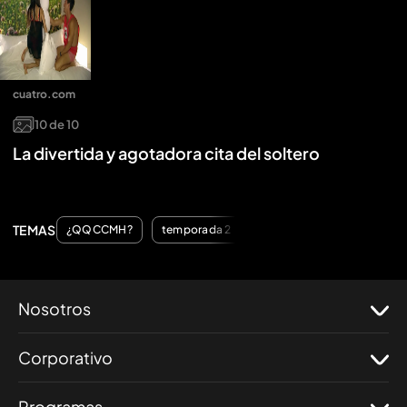
cuatro.com
10
de
10
La divertida y agotadora cita del soltero
TEMAS
¿QQCCMH?
temporada 2
Nosotros
Corporativo
Programas