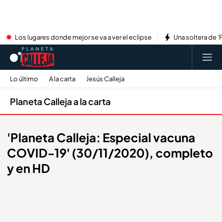
Los lugares donde mejor se va a ver el eclipse
Una soltera de '
Lo último
A la carta
Jesús Calleja
Planeta Calleja a la carta
'Planeta Calleja: Especial vacuna
COVID-19' (30/11/2020), completo
y en HD