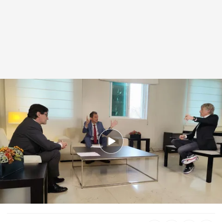
Salvador Illa y Pedro Duque, en 'Planeta Calleja'
cuatro.com
01 DIC 2020 - 00:41h.
Ver el programa completo de 'Planeta Calleja:
Especial COVID-19'
Jesús Calleja trata de despejar las dudas que
existen sobre la vacuna contra el coronavirus