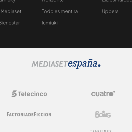
 Mediaset
Todo es mentira
Uppers
Bienestar
Iumiuki