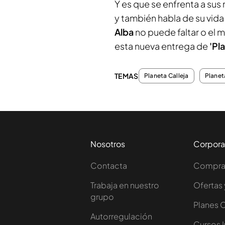
Y es que se enfrenta a sus
y también habla de su vida
Alba
no puede faltar o el 
esta nueva entrega de
'Pl
TEMAS
Planeta Calleja
Planeta
Nosotros
Corpora
Contacta
Comprar
Trabaja en nuestro
Ofertas 
grupo
Planes 
Autorregulación
Cursos 