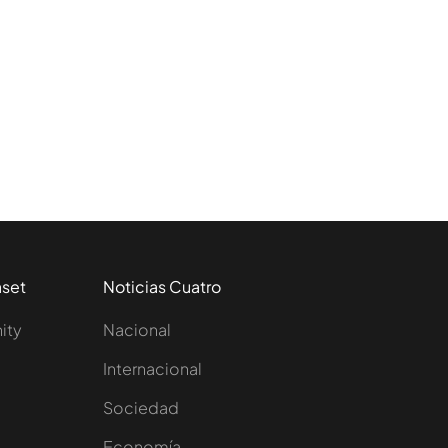
s
aset
Noticias Cuatro
nity
Nacional
Internacional
Sociedad
e
Economía