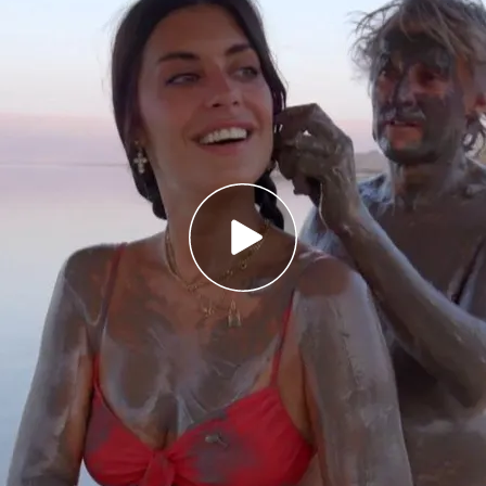
ompleto de 'Planeta Calleja' con Duceida en
to en Cuatro
mo nunca sobre su exmujer Alba y desvela que
con ella: “Es el amor de mi vida”
na Mena (15/03/2023), online y completo en
amer' Dulceida
vivirá una experiencia única de la
srael
. En
Jerusalén
verán el estado más espiritual