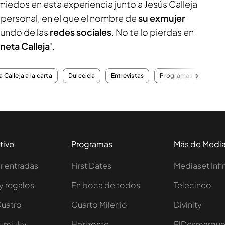
 miedos en esta experiencia junto a Jesús Calleja
 personal, en el que el nombre de
su exmujer
mundo de las
redes sociales
. No te lo pierdas en
aneta Calleja'
.
 Calleja a la carta
Dulceida
Entrevistas
Programas completo
tivo
Programas
Más de Medi
 entradas
First Dates
Mediaset Infi
y regalos
En boca de todos
Telecinco
Cuatro
Cuarto Milenio
Divinity
Iumiuky
Horizonte
ElDesmarqu