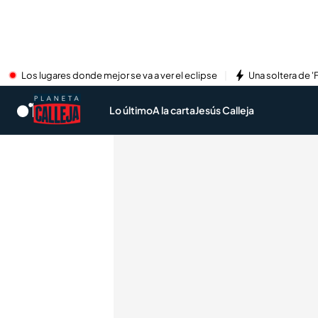
Los lugares donde mejor se va a ver el eclipse
Una soltera de '
Lo último
A la carta
Jesús Calleja