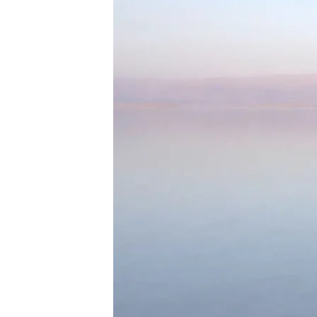
16 FEB 2023 - 00:56h.
Disfruta del programa c
Israel, online y comple
Dulceida se sincera co
sigue teniendo relación 
'Planeta Calleja' con A
Cuatro
Compartir
La
'influencer' e 'instagr
mano de
Jesús Calleja en I