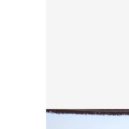
'Planeta Calleja' con Dulceida, completo en Cuatro
Planeta Calleja