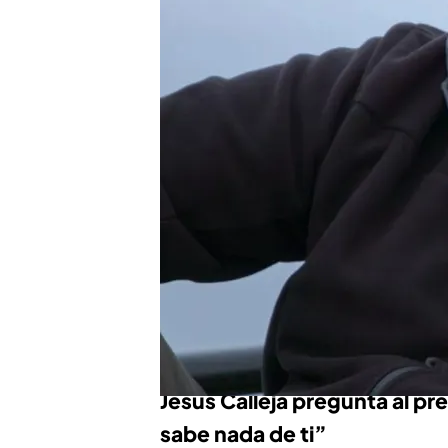
Jesús Calleja y Pedro P
da detalles de su vida 
'Planeta Calleja' con P
en Cuatro
Compartir
Desde el mirador montaña
Pedro Piqueras
por una p
algo que no ha hecho hast
‘Planeta Calleja’
.
Jesús Calleja pregunta al p
sabe nada de ti”