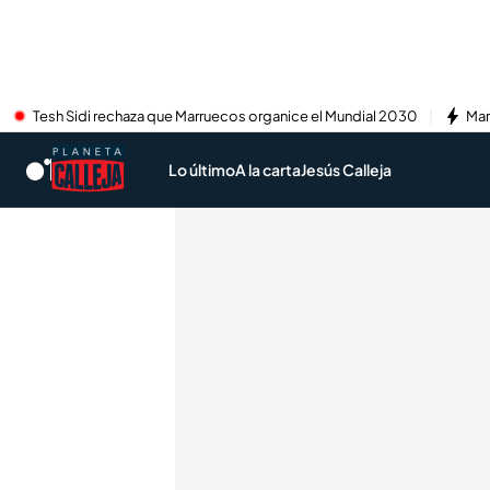
Tesh Sidi rechaza que Marruecos organice el Mundial 2030
Mar
Lo último
A la carta
Jesús Calleja