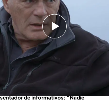
iqueras comparten una charla y el presentador
que nadie conoce
edro Piqueras (01/03/2023), online y completo
 de la Breña
Jesús Calleja
ha querido preguntar a
arte muy desconocida sobre él,
su vida privada
,
a el momento y que ha querido compartir en
resentador de informativos: “Nadie