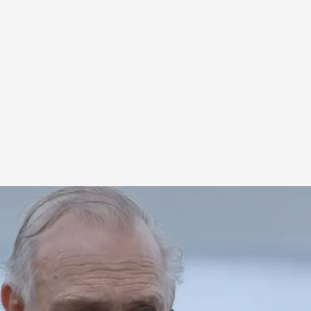
09:55h.
a de Pedro Piqueras: de cantante de música
imales