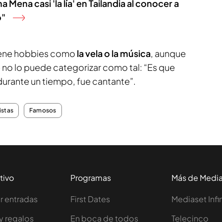
Mena casi 'la lía' en Tailandia al conocer a
o"
iene hobbies como
la vela o la música
, aunque
 no lo puede categorizar como tal: “Es que
durante un tiempo, fue cantante”.
istas
Famosos
tivo
Programas
Más de Medi
 entradas
First Dates
Mediaset Infi
y regalos
En boca de todos
Telecinco