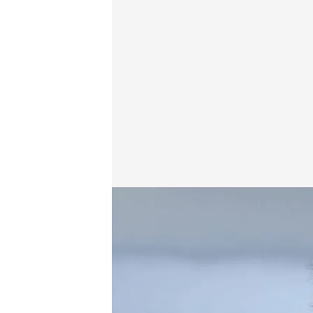
Pedro Piqueras
Planeta Calleja
02 MAR 2023 - 00:37h.
Actualizado a las 
La cara más desconocid
folk a amante de los an