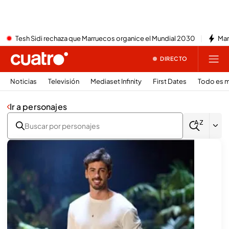
Tesh Sidi rechaza que Marruecos organice el Mundial 2030
Mar
DIRECTO
Noticias
Televisión
Mediaset Infinity
First Dates
Todo es m
Ir a personajes