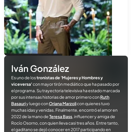
Iván González
Es uno de los
tronistas de 'Mujeres y Hombres y
viceversa'
con mayor tirón mediático que ha pasado por
el programa. Su trayectoria televisiva ha estado marcada
por sus intensas historias de amor primero con
Ruth
Basauri
y luego con
Oriana Marzoli
con quienes tuvo
muchas idas y venidas. Finalmente, encontró el amor en
2022 de la mano de
Teresa Bass
, influencer y amiga de
Rocío Osorno, con quien lleva casi tres años. Entre tanto,
el gaditano se dejó conocer en 2017 participando en