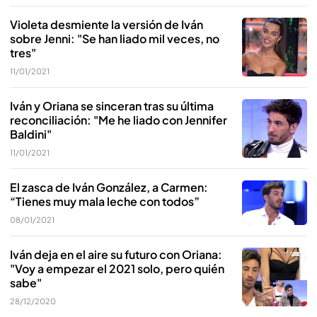
Violeta desmiente la versión de Iván
sobre Jenni: "Se han liado mil veces, no
tres"
11/01/2021
Iván y Oriana se sinceran tras su última
reconciliación: "Me he liado con Jennifer
Baldini"
11/01/2021
El zasca de Iván González, a Carmen:
“Tienes muy mala leche con todos”
08/01/2021
Iván deja en el aire su futuro con Oriana:
"Voy a empezar el 2021 solo, pero quién
sabe"
28/12/2020