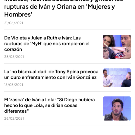
rupturas de Iván y Oriana en 'Mujeres y
Hombres'
21/06/2021
De Violeta y Julen a Ruth e Iván: Las
rupturas de 'MyH' que nos rompieron el
corazón
28/05/2021
La 'no bisexualidad' de Tony Spina provoca
un duro enfrentamiento con Iván González
15/03/2021
El 'zasca' de Iván a Lola: "Si Diego hubiera
hecho lo que Lola, se dirían cosas
diferentes"
26/02/2021