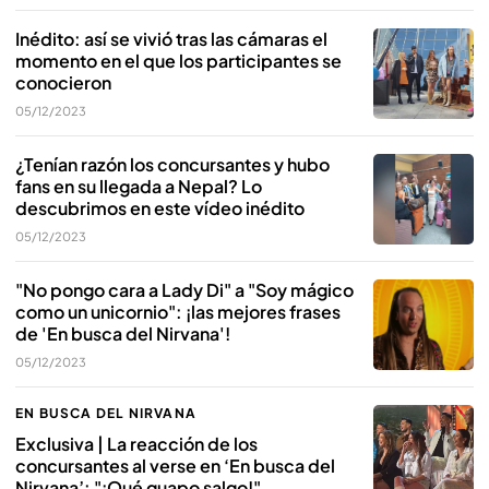
Inédito: así se vivió tras las cámaras el
momento en el que los participantes se
conocieron
05/12/2023
¿Tenían razón los concursantes y hubo
fans en su llegada a Nepal? Lo
descubrimos en este vídeo inédito
05/12/2023
"No pongo cara a Lady Di" a "Soy mágico
como un unicornio": ¡las mejores frases
de 'En busca del Nirvana'!
05/12/2023
EN BUSCA DEL NIRVANA
Exclusiva | La reacción de los
concursantes al verse en ‘En busca del
Nirvana’: "¡Qué guapo salgo!"