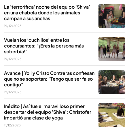
La 'terrorífica' noche del equipo ‘Shiva’
en una chabola donde los animales
campan a sus anchas
19/12/2023
Vuelan los ‘cuchillos’ entre los
concursantes: “¡Eres la persona más
soberbia!"
19/12/2023
Avance | Yoli y Cristo Contreras confiesan
que no se soportan: "Tengo que ser falso
contigo"
12/12/2023
Inédito | Así fue el maravilloso primer
despertar del equipo 'Shiva': Christofer
impartió una clase de yoga
11/12/2023