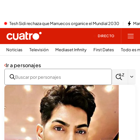
Tesh Sidi rechaza que Marruecos organice el Mundial 2030
Mar
DIRECTO
Noticias
Televisión
Mediaset Infinity
First Dates
Todo es m
Ir a personajes