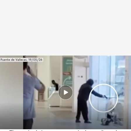
Ola de robos en joyerías de Madrid de bandas armadas y violentas: el
precio del oro y la impunidad, claves
.
Cuatro
Sandra Mir
01 JUL 2026 - 17:26h.
Todos con el mismo modus operandi: a plena
luz del día, armados, violentos y con decenas
de testigos alrededor.