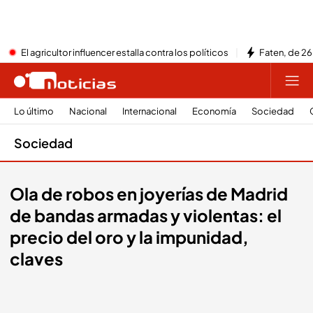
El agricultor influencer estalla contra los políticos
Faten, de 26
Lo último
Nacional
Internacional
Economía
Sociedad
Sociedad
Ola de robos en joyerías de Madrid
de bandas armadas y violentas: el
precio del oro y la impunidad,
claves