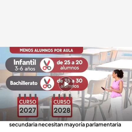
El Gobierno anuncia que prepara un recorte histórico de la proporción de
alumnos por aula
.
Cuatro
Beatriz Benayas
24 JUN 2026 - 20:45h.
En las aulas de los bebés más pequeños, se
pasa de 8 a como mucho 4 bebés
La rebaja de ratios en las clases de primaria y
secundaria necesitan mayoría parlamentaria