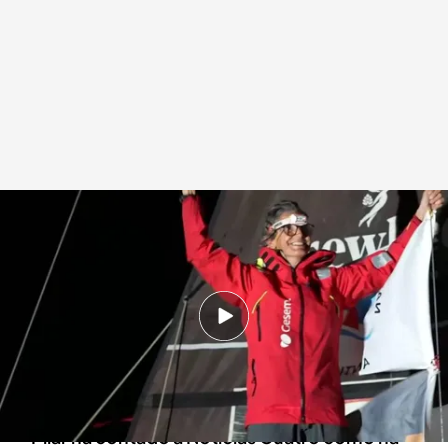
Pilar Pasanau tras cumplir su reto.
.
Imagen: Mikio Tsunekawa
Redacción digital Noticias Cuatro
02 JUN 2026 - 16:25h.
Pilar Pasanau se ha convertido en la primera
mujer en dar la vuelta al mundo en solitario en
su velero de tan solo 5 metros
Pilar ha contado a Noticias Cuatro cómo ha