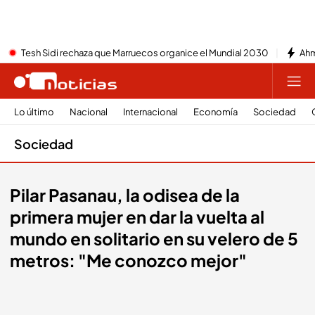
Tesh Sidi rechaza que Marruecos organice el Mundial 2030
Ahm
Lo último
Nacional
Internacional
Economía
Sociedad
Sociedad
Pilar Pasanau, la odisea de la
primera mujer en dar la vuelta al
mundo en solitario en su velero de 5
metros: "Me conozco mejor"