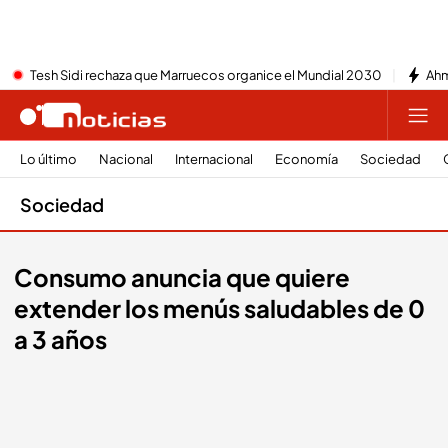
Tesh Sidi rechaza que Marruecos organice el Mundial 2030
Ahm
Lo último
Nacional
Internacional
Economía
Sociedad
Sociedad
Consumo anuncia que quiere
extender los menús saludables de 0
a 3 años