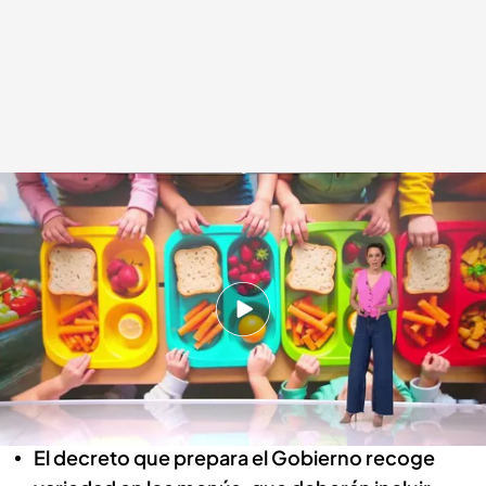
Consumo anuncia que quiere extender los menús saludables al primer
ciclo de educación infantil
.
Cuatro
Beatriz Benayas
01 JUN 2026 - 20:50h.
La idea es introducir hábitos sanos desde el
comienzo de la vida en los centros escolares,
en la franja de 0 a 3 años.
El decreto que prepara el Gobierno recoge