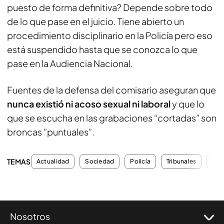
puesto de forma definitiva? Depende sobre todo
de lo que pase en el juicio. Tiene abierto un
procedimiento disciplinario en la Policía pero eso
está suspendido hasta que se conozca lo que
pase en la Audiencia Nacional.
Fuentes de la defensa del comisario aseguran que
nunca existió ni acoso sexual ni laboral
y que lo
que se escucha en las grabaciones “cortadas” son
broncas ”puntuales”.
TEMAS
Actualidad
Sociedad
Policía
Tribunales
Agr
Nosotros