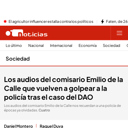
El agricultor influencer estalla contra los políticos
Faten, de 26
Lo último
Nacional
Internacional
Economía
Sociedad
Sociedad
Los audios del comisario Emilio de la
Calle que vuelven a golpear a la
policía tras el caso del DAO
Los audios del comisario Emilio de la Calle nos recuerdan a una policía de
épocas ya olvidadas
.
Cuatro
Daniel Montero
Raquel Duva