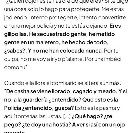
"¿Quién cojones te has creído que eres? Si te digo
una cosa solo lo hago para protegerte. Me estás
jodiendo. Intento protegerte, intento convertirte
en una mejor policía y no te estás dejando.
Eres
gilipollas. He secuestrado gente, he metido
gente en un maletero, he hecho de todo,
¿sabes?. Y no me han colocado nunca
. Por tu
culpa, no me voy a ir yo
p’alante
. Por una imbécil
como tú"
Cuando ella llora el comisario se altera aún más.
"
De casita se viene llorado, cagado y meado. Y si
no, a la guardería ¿entendido? Que esto es la
Policía ¿entendido, guapa?
Esto es la pasma y
aquí tonterías las justas. [...]
¿Qué hago? ¿te
pego? ¿te doy una hostia? A ver si así con un ojo
morado...