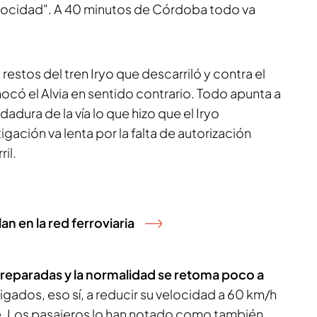
ocidad". A 40 minutos de Córdoba todo va
 restos del tren Iryo que descarriló y contra el
ó el Alvia en sentido contrario. Todo apunta a
dadura de la vía lo que hizo que el Iryo
tigación va lenta por la falta de autorización
ril.
an en la red ferroviaria
 reparadas y la normalidad se retoma poco a
igados, eso sí, a reducir su velocidad a 60 km/h
e. Los pasajeros lo han notado como también