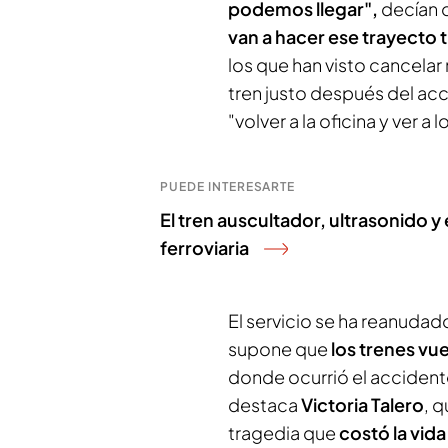
podemos llegar",
decían 
van a hacer ese trayecto 
los que han visto cancelar 
tren justo después del acc
"volver a la oficina y ver 
PUEDE INTERESARTE
El tren auscultador, ultrasonido y e
ferroviaria
El servicio se ha reanudad
supone que
los trenes vue
donde ocurrió el accident
destaca
Victoria Talero
, q
tragedia que
costó la vid