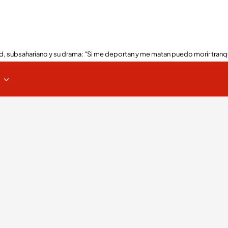
, subsahariano y su drama: "Si me deportan y me matan puedo morir tranq
s