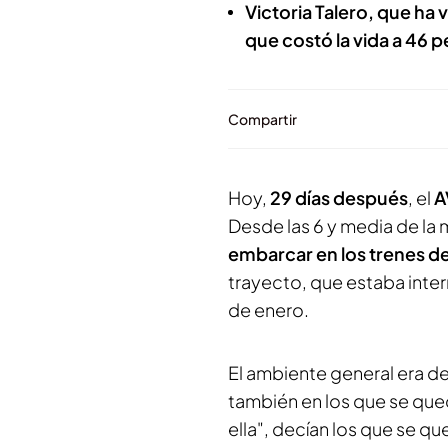
Victoria Talero, que ha v
que costó la vida a 46 
Compartir
Hoy,
29 días después
, el
A
Desde las 6 y media de la
embarcar en los trenes de
trayecto, que estaba inte
de enero.
El ambiente general era de
también en los que se que
ella", decían los que se q