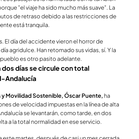
porque "el viaje ha sido mucho más suave". La
utos de retraso debido a las restricciones de
gente está tranquila.
El día del accidente vieron el horror de
día agridulce. Han retomado sus vidas, sí. Y la
u pueblo es otro pasito adelante.
os días se circule con total
id-Andalucía
 y Movilidad Sostenible, Óscar Puente,
ha
ones de velocidad impuestas en la línea de alta
Andalucía se levantarán, como tarde, en dos
elta a la total normalidad en ese servicio.
ínea este martes, después de casi un mes cerrada