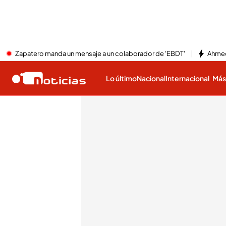
Zapatero manda un mensaje a un colaborador de 'EBDT'
Ahmed
Lo último
Nacional
Internacional
Má