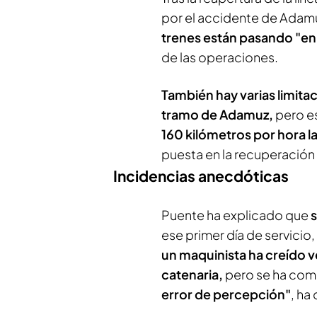
por el accidente de Adamu
trenes están pasando "en 
de las operaciones.
También hay varias limita
tramo de Adamuz,
pero e
160 kilómetros por hora 
puesta en la recuperación t
Incidencias anecdóticas
Puente ha explicado que
ese primer día de servici
un maquinista ha creído ve
catenaria,
pero se ha co
error de percepción"
, ha