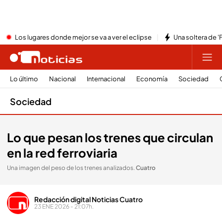
Los lugares donde mejor se va a ver el eclipse
Una soltera de '
Lo último
Nacional
Internacional
Economía
Sociedad
Sociedad
Lo que pesan los trenes que circulan
en la red ferroviaria
Una imagen del peso de los trenes analizados
.
Cuatro
Redacción digital Noticias Cuatro
23 ENE 2026 - 21:07h.