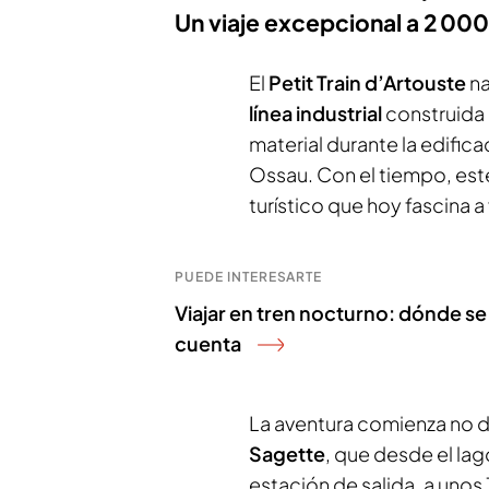
Un viaje excepcional a 2 00
El
Petit Train d’Artouste
na
línea industrial
construida 
material durante la edifica
Ossau. Con el tiempo, este
turístico que hoy fascina a
PUEDE INTERESARTE
Viajar en tren nocturno: dónde s
cuenta
La aventura comienza no di
Sagette
, que desde el lag
estación de salida, a unos 1