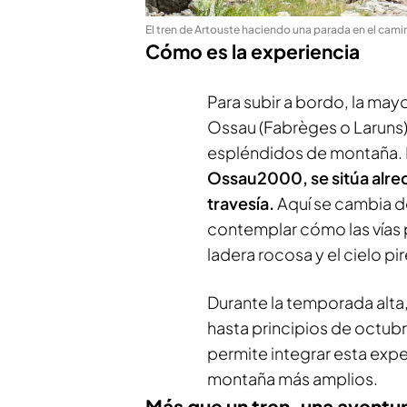
El tren de Artouste haciendo una parada en el cami
Cómo es la experiencia
Para subir a bordo, la mayo
Ossau (Fabrèges o Laruns)
espléndidos de montaña. 
Ossau2000, se sitúa alrede
travesía.
Aquí se cambia del
contemplar cómo las vías
ladera rocosa y el cielo pi
Durante la temporada alta
hasta principios de octubr
permite integrar esta exper
montaña más amplios.
Más que un tren, una aventu