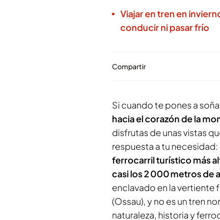
Viajar en tren en inviern
conducir ni pasar frío
Compartir
Si cuando te pones a soña
hacia el corazón de la mo
disfrutas de unas vistas qu
respuesta a tu necesidad:
ferrocarril turístico más 
casi los 2 000 metros de a
enclavado en la vertiente 
(Ossau), y no es un tren no
naturaleza, historia y ferro