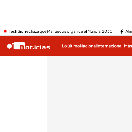
Tesh Sidi rechaza que Marruecos organice el Mundial 2030
Ahm
Lo último
Nacional
Internacional
Má