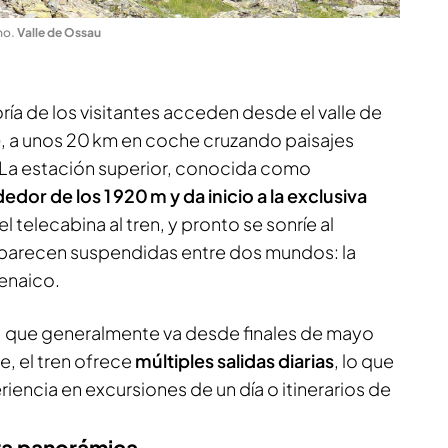
no
.
Valle de Ossau
ría de los visitantes acceden desde el valle de
, a unos 20 km en coche cruzando paisajes
La estación superior, conocida como
dor de los 1 920 m y da inicio a la exclusiva
 telecabina al tren, y pronto se sonríe al
 parecen suspendidas entre dos mundos: la
renaico.
, que generalmente va desde finales de mayo
e, el tren ofrece
múltiples salidas diarias
, lo que
iencia en excursiones de un día o itinerarios de
ra panorámica