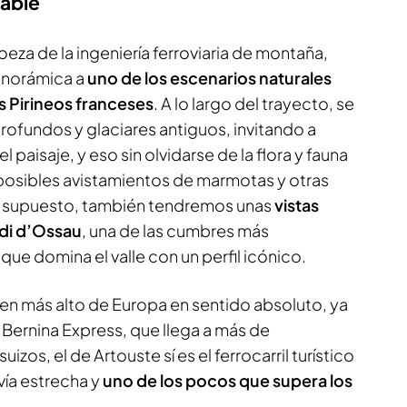
rable
oeza de la ingeniería ferroviaria de montaña,
anorámica a
uno de los escenarios naturales
s Pirineos franceses
. A lo largo del trayecto, se
profundos y glaciares antiguos, invitando a
 paisaje, y eso sin olvidarse de la flora y fauna
 posibles avistamientos de marmotas y otras
 supuesto, también tendremos unas
vistas
idi d’Ossau
, una de las cumbres más
que domina el valle con un perfil icónico.
ren más alto de Europa en sentido absoluto, ya
l Bernina Express, que llega a más de
izos, el de Artouste sí es el ferrocarril turístico
vía estrecha y
uno de los pocos que supera los