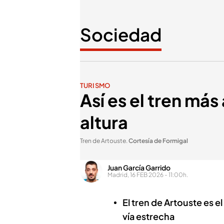
Sociedad
TURISMO
Así es el tren más
altura
Tren de Artouste
.
Cortesía de Formigal
Juan García Garrido
Madrid, 16 FEB 2026 - 11:00h.
El tren de Artouste es e
vía estrecha