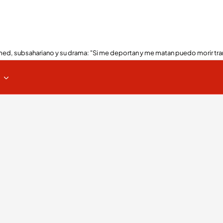
ed, subsahariano y su drama: "Si me deportan y me matan puedo morir tra
s