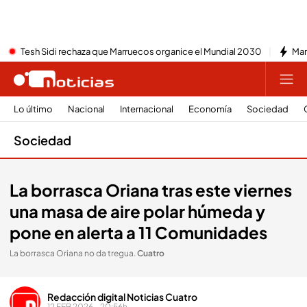
Tesh Sidi rechaza que Marruecos organice el Mundial 2030
Mar
Lo último
Nacional
Internacional
Economía
Sociedad
Sociedad
La borrasca Oriana tras este viernes
una masa de aire polar húmeda y
pone en alerta a 11 Comunidades
La borrasca Oriana no da tregua
.
Cuatro
Redacción digital Noticias Cuatro
12 FEB 2026 - 20:56h.