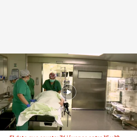
Quirófano
.
Jacobo Rodríguez
Redacción digital Noticias Cuatro
02 DIC 2025 - 16:12h.
Un estudio con 184 pacientes demuestra que
el acompañamiento emocional antes de entrar
en quirófano disminuye la ansiedad y refuerza
la seguridad del paciente