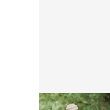
Una imagen de Elías Valiña
.
Cuatro
Lidia Camón