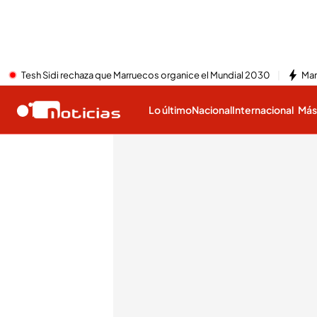
Tesh Sidi rechaza que Marruecos organice el Mundial 2030
Mar
Lo último
Nacional
Internacional
Má