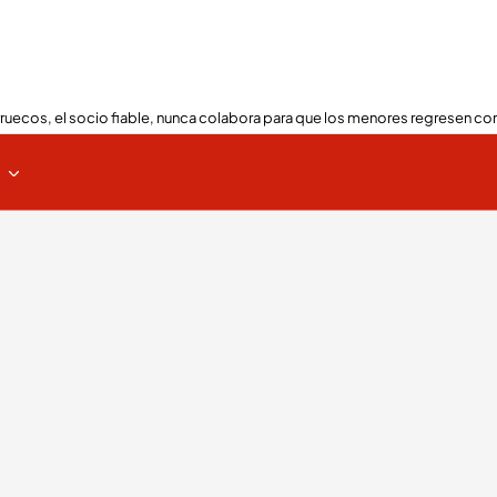
ruecos, el socio fiable, nunca colabora para que los menores regresen con
s