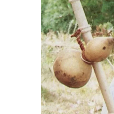
12 NOV 2025 - 18:10h.
Aser Álvarez, director de
flechas amarillas' lo con
En el momento de su mu
una completa cartografí
Compartir
Las señales amarillas que 
creador fue un párroco de
diseñó este símbolo para de
peregrinos. Ahora, un do
conocen, aunque les sirva 