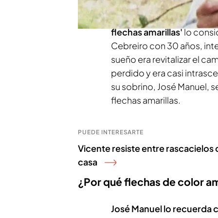
Aser Álvarez, director del 
flechas amarillas'
lo consi
Cebreiro con 30 años, inte
sueño era revitalizar el ca
perdido y era casi intras
su sobrino, José Manuel, s
flechas amarillas.
PUEDE INTERESARTE
Vicente resiste entre rascacielos 
casa
¿Por qué flechas de color am
José Manuel lo recuerda c