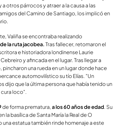
 a otros párrocos y atraer a la causa a las
 amigos del Camino de Santiago, los implicó en
rio.
e, Valiña se encontraba realizando
de la ruta jacobea.
Tras fallecer, retomaron el
scritora e historiadora londinense Laurie
breiro y afincada en el lugar. Tras llegar a
, pincharon una rueda en un lugar donde hace
ercance automovilístico su tío Elías. "Un
 dijo que la última persona que había tenido un
 cura loco".
89
de forma prematura,
a los 60 años de edad
. Su
en la basílica de Santa María la Real de O
o una estatua también rinde homenaje a este