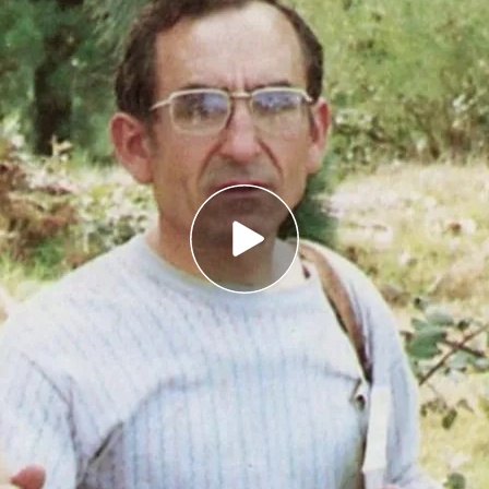
l documental 'Elías Valiña, el inventor de las
sidera "un visionario".
erte, Valiña se encontraba realizando
a de la ruta jacobea.
guían el Camino de Santiago con míticas.
Su
 O Cebreiro, Elías Valiña.
En los años ochenta
limitar el recorrido y hacerlo más fácil para los
cumental recoge su obra, que pocos peregrinos
de guía.