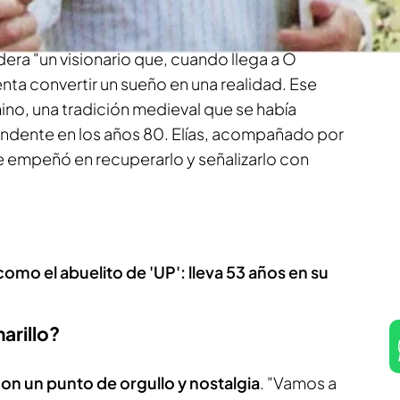
documental 'Elías Valiña, el inventor de las
dera "un visionario que, cuando llega a O
nta convertir un sueño en una realidad. Ese
mino, una tradición medieval que se había
cendente en los años 80. Elías, acompañado por
e empeñó en recuperarlo y señalizarlo con
como el abuelito de 'UP': lleva 53 años en su
arillo?
on un punto de orgullo y nostalgia
. "Vamos a