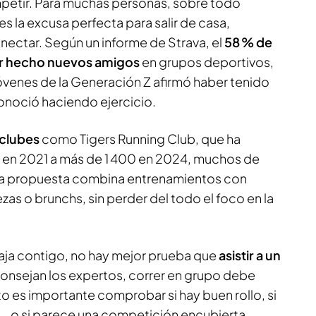
petir. Para muchas personas, sobre todo
es la excusa perfecta para salir de casa,
nectar. Según un informe de Strava, el
58 % de
er hecho nuevos amigos
en grupos deportivos,
jóvenes de la Generación Z afirmó haber tenido
conoció haciendo ejercicio.
 clubes
como Tigers Running Club, que ha
en 2021 a más de 1 400 en 2024, muchos de
 La propuesta combina entrenamientos con
zas o brunchs, sin perder del todo el foco en la
caja contigo, no hay mejor prueba que
asistir a un
onsejan los expertos, correr en grupo debe
to es importante comprobar si hay buen rollo, si
a… o si parece una competición encubierta.