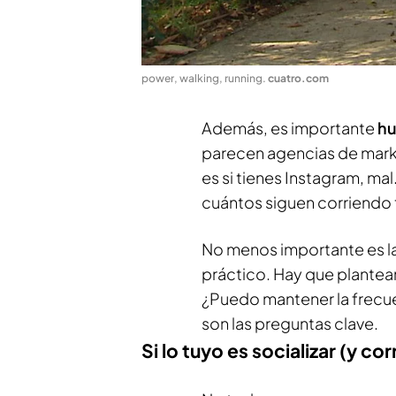
power, walking, running
.
cuatro.com
Además, es importante
hu
parecen agencias de marke
es si tienes Instagram, m
cuántos siguen corriendo t
No menos importante es la
práctico. Hay que plantea
¿Puedo mantener la frecuen
son las preguntas clave.
Si lo tuyo es socializar (y co