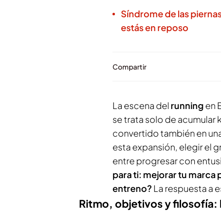
Síndrome de las piernas
estás en reposo
Compartir
La escena del
running
en E
se trata solo de acumular 
convertido también en un
esta expansión, elegir el
entre progresar con entu
para ti: mejorar tu marca
entreno?
La respuesta a es
Ritmo, objetivos y filosofía: