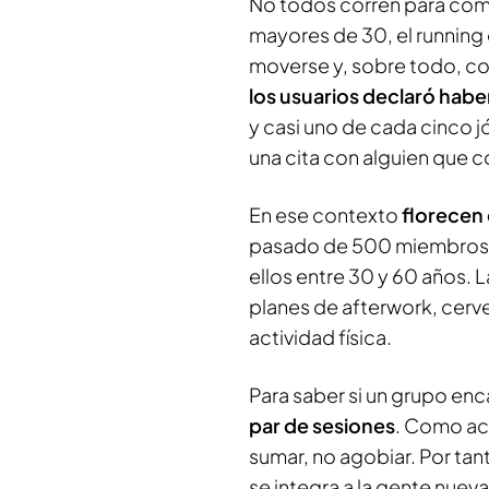
No todos corren para com
mayores de 30, el running 
moverse y, sobre todo, co
los usuarios declaró hab
y casi uno de cada cinco 
una cita con alguien que 
En ese contexto
florecen
pasado de 500 miembros 
ellos entre 30 y 60 años.
planes de afterwork, cerve
actividad física.
Para saber si un grupo en
par de sesiones
. Como ac
sumar, no agobiar. Por tan
se integra a la gente nuev