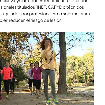
encial. SoyCorredor.es recomienda optar por
esionales titulados (INEF, CAFYD o técnicos
es guiados por profesionales no solo mejoran el
ién reducen el riesgo de lesión.