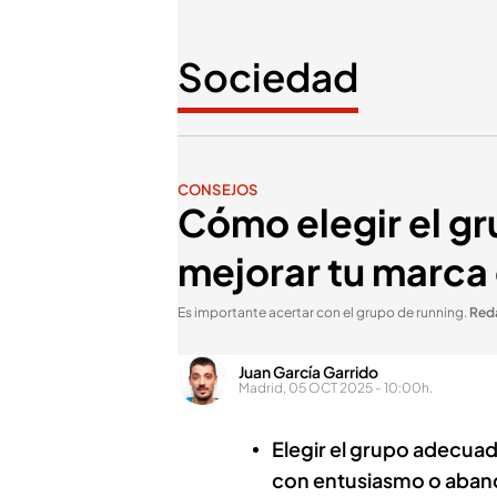
Sociedad
CONSEJOS
Cómo elegir el g
mejorar tu marca
Es importante acertar con el grupo de running
.
Reda
Juan García Garrido
Madrid, 05 OCT 2025 - 10:00h.
Elegir el grupo adecuad
con entusiasmo o aban