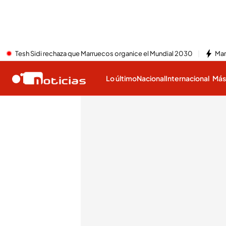
Tesh Sidi rechaza que Marruecos organice el Mundial 2030
Mar
Lo último
Nacional
Internacional
Má