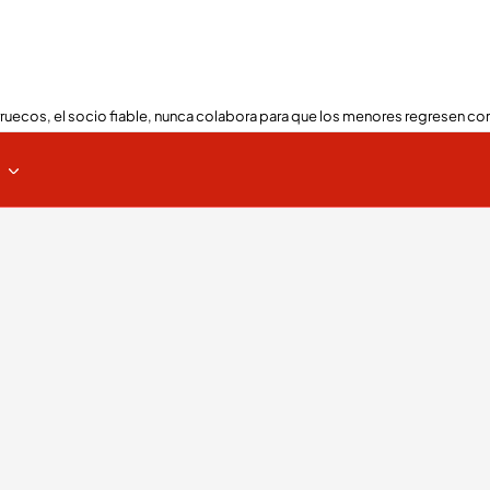
ruecos, el socio fiable, nunca colabora para que los menores regresen con
s